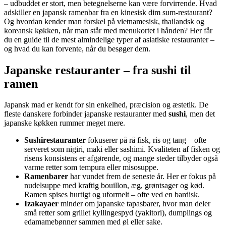
– udbuddet er stort, men betegnelserne kan være forvirrende. Hvad
adskiller en japansk ramenbar fra en kinesisk dim sum-restaurant?
Og hvordan kender man forskel på vietnamesisk, thailandsk og
koreansk køkken, når man står med menukortet i hånden? Her får
du en guide til de mest almindelige typer af asiatiske restauranter –
og hvad du kan forvente, når du besøger dem.
Japanske restauranter – fra sushi til
ramen
Japansk mad er kendt for sin enkelhed, præcision og æstetik. De
fleste danskere forbinder japanske restauranter med
sushi
, men det
japanske køkken rummer meget mere.
Sushirestauranter
fokuserer på rå fisk, ris og tang – ofte
serveret som nigiri, maki eller sashimi. Kvaliteten af fisken og
risens konsistens er afgørende, og mange steder tilbyder også
varme retter som tempura eller misosuppe.
Ramenbarer
har vundet frem de seneste år. Her er fokus på
nudelsuppe med kraftig bouillon, æg, grøntsager og kød.
Ramen spises hurtigt og uformelt – ofte ved en bardisk.
Izakayaer
minder om japanske tapasbarer, hvor man deler
små retter som grillet kyllingespyd (yakitori), dumplings og
edamamebønner sammen med øl eller sake.