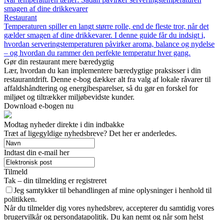
smagen af dine drikkevarer
Restaurant
Temperaturen spiller en langt større rolle, end de fleste tror, når det
gælder smagen af dine drikkevarer. I denne guide får du indsigt i,
hvordan serveringstemperaturen påvirker aroma, balance og nydelse
– og hvordan du rammer den perfekte temperatur hver gang.
Gør din restaurant mere bæredygtig
Lær, hvordan du kan implementere bæredygtige praksisser i din
restaurantdrift. Denne e-bog dækker alt fra valg af lokale råvarer til
affaldshåndtering og energibesparelser, så du gør en forskel for
miljøet og tiltrækker miljøbevidste kunder.
Download e-bogen nu
Modtag nyheder direkte i din indbakke
Træt af ligegyldige nyhedsbreve? Det her er anderledes.
Indtast din e-mail her
Tilmeld
Tak – din tilmelding er registreret
Jeg samtykker til behandlingen af mine oplysninger i henhold til
politikken.
Når du tilmelder dig vores nyhedsbrev, accepterer du samtidig vores
brugervilkår og persondatapolitik. Du kan nemt og når som helst