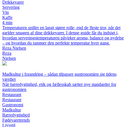
Drikkevarer
Servering
Vin
Kaffe
4 min
Temperaturen spiller en langt større rolle, end de fleste tror, når det
gælder smagen af dine drikkevarer. I denne guide får du indsigt i,
hvordan serveringstemperaturen påvirker aroma, balance og nydelse
– og hvordan du rammer den perfekte temperatur hver gang.
Reza Nielsen
Reza
Nielsen
Madkultur i forandring – sådan tilpasser gastronomien sig tidens
værdier
Når bæredygtighed, etik og fællesskab sætter nye standarder for
gastronomien
Restaurant
Restaurant
Gastronomi
Madkultur
Bæredygtighed
Fødevaretrends
Livsstil