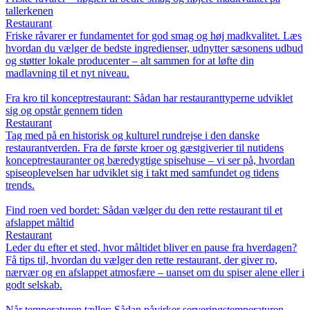
tallerkenen
Restaurant
Friske råvarer er fundamentet for god smag og høj madkvalitet. Læs
hvordan du vælger de bedste ingredienser, udnytter sæsonens udbud
og støtter lokale producenter – alt sammen for at løfte din
madlavning til et nyt niveau.
Fra kro til konceptrestaurant: Sådan har restauranttyperne udviklet
sig og opstår gennem tiden
Restaurant
Tag med på en historisk og kulturel rundrejse i den danske
restaurantverden. Fra de første kroer og gæstgiverier til nutidens
konceptrestauranter og bæredygtige spisehuse – vi ser på, hvordan
spiseoplevelsen har udviklet sig i takt med samfundet og tidens
trends.
Find roen ved bordet: Sådan vælger du den rette restaurant til et
afslappet måltid
Restaurant
Leder du efter et sted, hvor måltidet bliver en pause fra hverdagen?
Få tips til, hvordan du vælger den rette restaurant, der giver ro,
nærvær og en afslappet atmosfære – uanset om du spiser alene eller i
godt selskab.
Når temperaturen tæller: Sådan påvirker serveringstemperaturen