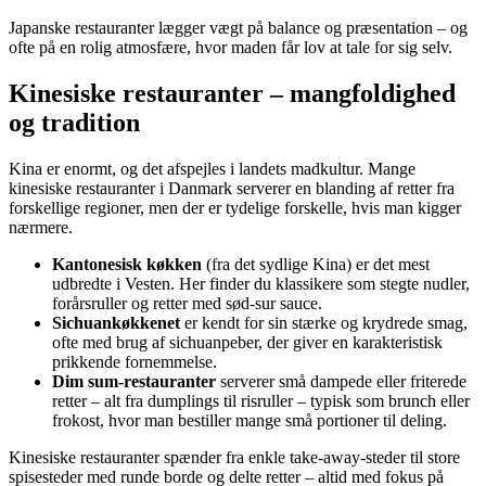
Japanske restauranter lægger vægt på balance og præsentation – og
ofte på en rolig atmosfære, hvor maden får lov at tale for sig selv.
Kinesiske restauranter – mangfoldighed
og tradition
Kina er enormt, og det afspejles i landets madkultur. Mange
kinesiske restauranter i Danmark serverer en blanding af retter fra
forskellige regioner, men der er tydelige forskelle, hvis man kigger
nærmere.
Kantonesisk køkken
(fra det sydlige Kina) er det mest
udbredte i Vesten. Her finder du klassikere som stegte nudler,
forårsruller og retter med sød-sur sauce.
Sichuankøkkenet
er kendt for sin stærke og krydrede smag,
ofte med brug af sichuanpeber, der giver en karakteristisk
prikkende fornemmelse.
Dim sum-restauranter
serverer små dampede eller friterede
retter – alt fra dumplings til risruller – typisk som brunch eller
frokost, hvor man bestiller mange små portioner til deling.
Kinesiske restauranter spænder fra enkle take-away-steder til store
spisesteder med runde borde og delte retter – altid med fokus på