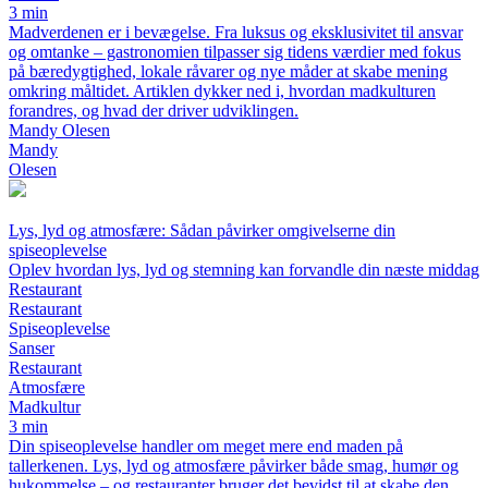
3 min
Madverdenen er i bevægelse. Fra luksus og eksklusivitet til ansvar
og omtanke – gastronomien tilpasser sig tidens værdier med fokus
på bæredygtighed, lokale råvarer og nye måder at skabe mening
omkring måltidet. Artiklen dykker ned i, hvordan madkulturen
forandres, og hvad der driver udviklingen.
Mandy Olesen
Mandy
Olesen
Lys, lyd og atmosfære: Sådan påvirker omgivelserne din
spiseoplevelse
Oplev hvordan lys, lyd og stemning kan forvandle din næste middag
Restaurant
Restaurant
Spiseoplevelse
Sanser
Restaurant
Atmosfære
Madkultur
3 min
Din spiseoplevelse handler om meget mere end maden på
tallerkenen. Lys, lyd og atmosfære påvirker både smag, humør og
hukommelse – og restauranter bruger det bevidst til at skabe den