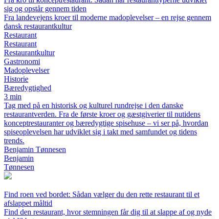
sig og opstår gennem tiden
Fra landevejens kroer til moderne madoplevelser – en rejse gennem
dansk restaurantkultur
Restaurant
Restaurant
Restaurantkultur
Gastronomi
Madoplevelser
Historie
Bæredygtighed
3 min
Tag med på en historisk og kulturel rundrejse i den danske
restaurantverden. Fra de første kroer og gæstgiverier til nutidens
konceptrestauranter og bæredygtige spisehuse – vi ser på, hvordan
spiseoplevelsen har udviklet sig i takt med samfundet og tidens
trends.
Benjamin Tønnesen
Benjamin
Tønnesen
Find roen ved bordet: Sådan vælger du den rette restaurant til et
afslappet måltid
Find den restaurant, hvor stemningen får dig til at slappe af og nyde