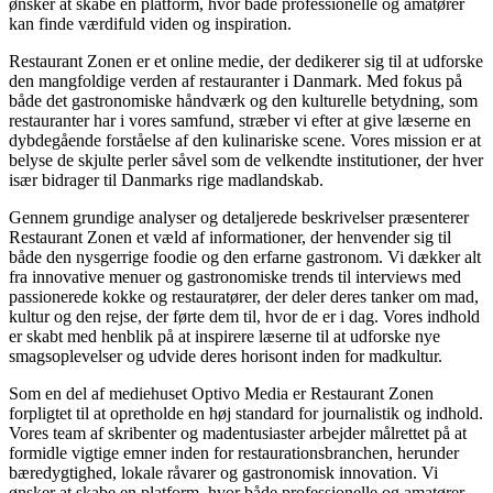
ønsker at skabe en platform, hvor både professionelle og amatører
kan finde værdifuld viden og inspiration.
Restaurant Zonen er et online medie, der dedikerer sig til at udforske
den mangfoldige verden af restauranter i Danmark. Med fokus på
både det gastronomiske håndværk og den kulturelle betydning, som
restauranter har i vores samfund, stræber vi efter at give læserne en
dybdegående forståelse af den kulinariske scene. Vores mission er at
belyse de skjulte perler såvel som de velkendte institutioner, der hver
især bidrager til Danmarks rige madlandskab.
Gennem grundige analyser og detaljerede beskrivelser præsenterer
Restaurant Zonen et væld af informationer, der henvender sig til
både den nysgerrige foodie og den erfarne gastronom. Vi dækker alt
fra innovative menuer og gastronomiske trends til interviews med
passionerede kokke og restauratører, der deler deres tanker om mad,
kultur og den rejse, der førte dem til, hvor de er i dag. Vores indhold
er skabt med henblik på at inspirere læserne til at udforske nye
smagsoplevelser og udvide deres horisont inden for madkultur.
Som en del af mediehuset Optivo Media er Restaurant Zonen
forpligtet til at opretholde en høj standard for journalistik og indhold.
Vores team af skribenter og madentusiaster arbejder målrettet på at
formidle vigtige emner inden for restaurationsbranchen, herunder
bæredygtighed, lokale råvarer og gastronomisk innovation. Vi
ønsker at skabe en platform, hvor både professionelle og amatører