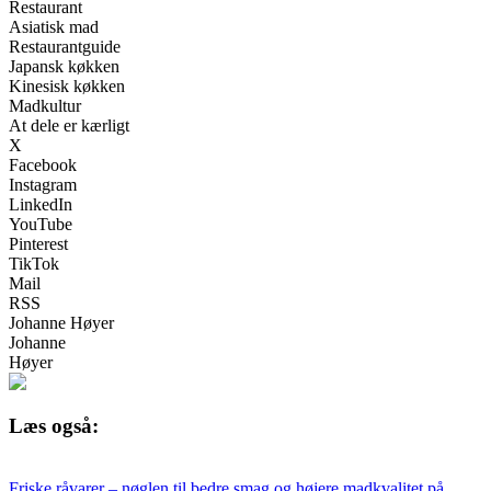
Restaurant
Asiatisk mad
Restaurantguide
Japansk køkken
Kinesisk køkken
Madkultur
At dele er kærligt
X
Facebook
Instagram
LinkedIn
YouTube
Pinterest
TikTok
Mail
RSS
Johanne Høyer
Johanne
Høyer
Læs også:
Friske råvarer – nøglen til bedre smag og højere madkvalitet på