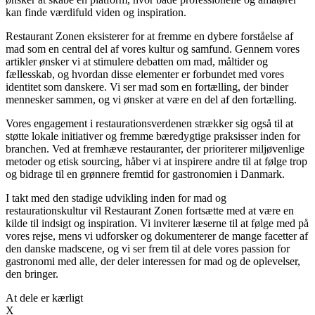
kan finde værdifuld viden og inspiration.
Restaurant Zonen eksisterer for at fremme en dybere forståelse af
mad som en central del af vores kultur og samfund. Gennem vores
artikler ønsker vi at stimulere debatten om mad, måltider og
fællesskab, og hvordan disse elementer er forbundet med vores
identitet som danskere. Vi ser mad som en fortælling, der binder
mennesker sammen, og vi ønsker at være en del af den fortælling.
Vores engagement i restaurationsverdenen strækker sig også til at
støtte lokale initiativer og fremme bæredygtige praksisser inden for
branchen. Ved at fremhæve restauranter, der prioriterer miljøvenlige
metoder og etisk sourcing, håber vi at inspirere andre til at følge trop
og bidrage til en grønnere fremtid for gastronomien i Danmark.
I takt med den stadige udvikling inden for mad og
restaurationskultur vil Restaurant Zonen fortsætte med at være en
kilde til indsigt og inspiration. Vi inviterer læserne til at følge med på
vores rejse, mens vi udforsker og dokumenterer de mange facetter af
den danske madscene, og vi ser frem til at dele vores passion for
gastronomi med alle, der deler interessen for mad og de oplevelser,
den bringer.
At dele er kærligt
X