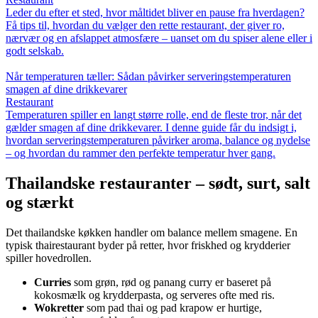
Leder du efter et sted, hvor måltidet bliver en pause fra hverdagen?
Få tips til, hvordan du vælger den rette restaurant, der giver ro,
nærvær og en afslappet atmosfære – uanset om du spiser alene eller i
godt selskab.
Når temperaturen tæller: Sådan påvirker serveringstemperaturen
smagen af dine drikkevarer
Restaurant
Temperaturen spiller en langt større rolle, end de fleste tror, når det
gælder smagen af dine drikkevarer. I denne guide får du indsigt i,
hvordan serveringstemperaturen påvirker aroma, balance og nydelse
– og hvordan du rammer den perfekte temperatur hver gang.
Thailandske restauranter – sødt, surt, salt
og stærkt
Det thailandske køkken handler om balance mellem smagene. En
typisk thairestaurant byder på retter, hvor friskhed og krydderier
spiller hovedrollen.
Curries
som grøn, rød og panang curry er baseret på
kokosmælk og krydderpasta, og serveres ofte med ris.
Wokretter
som pad thai og pad krapow er hurtige,