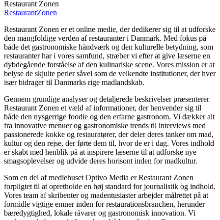
Restaurant Zonen
Restaurant
Zonen
Restaurant Zonen er et online medie, der dedikerer sig til at udforske
den mangfoldige verden af restauranter i Danmark. Med fokus på
både det gastronomiske håndværk og den kulturelle betydning, som
restauranter har i vores samfund, stræber vi efter at give læserne en
dybdegående forståelse af den kulinariske scene. Vores mission er at
belyse de skjulte perler såvel som de velkendte institutioner, der hver
især bidrager til Danmarks rige madlandskab.
Gennem grundige analyser og detaljerede beskrivelser præsenterer
Restaurant Zonen et væld af informationer, der henvender sig til
både den nysgerrige foodie og den erfarne gastronom. Vi dækker alt
fra innovative menuer og gastronomiske trends til interviews med
passionerede kokke og restauratører, der deler deres tanker om mad,
kultur og den rejse, der førte dem til, hvor de er i dag. Vores indhold
er skabt med henblik på at inspirere læserne til at udforske nye
smagsoplevelser og udvide deres horisont inden for madkultur.
Som en del af mediehuset Optivo Media er Restaurant Zonen
forpligtet til at opretholde en høj standard for journalistik og indhold.
Vores team af skribenter og madentusiaster arbejder målrettet på at
formidle vigtige emner inden for restaurationsbranchen, herunder
bæredygtighed, lokale råvarer og gastronomisk innovation. Vi