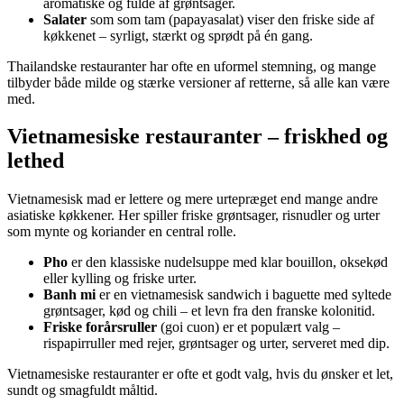
aromatiske og fulde af grøntsager.
Salater
som som tam (papayasalat) viser den friske side af
køkkenet – syrligt, stærkt og sprødt på én gang.
Thailandske restauranter har ofte en uformel stemning, og mange
tilbyder både milde og stærke versioner af retterne, så alle kan være
med.
Vietnamesiske restauranter – friskhed og
lethed
Vietnamesisk mad er lettere og mere urtepræget end mange andre
asiatiske køkkener. Her spiller friske grøntsager, risnudler og urter
som mynte og koriander en central rolle.
Pho
er den klassiske nudelsuppe med klar bouillon, oksekød
eller kylling og friske urter.
Banh mi
er en vietnamesisk sandwich i baguette med syltede
grøntsager, kød og chili – et levn fra den franske kolonitid.
Friske forårsruller
(goi cuon) er et populært valg –
rispapirruller med rejer, grøntsager og urter, serveret med dip.
Vietnamesiske restauranter er ofte et godt valg, hvis du ønsker et let,
sundt og smagfuldt måltid.