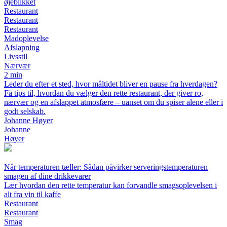
øjeblikket
Restaurant
Restaurant
Restaurant
Madoplevelse
Afslapning
Livsstil
Nærvær
2 min
Leder du efter et sted, hvor måltidet bliver en pause fra hverdagen?
Få tips til, hvordan du vælger den rette restaurant, der giver ro,
nærvær og en afslappet atmosfære – uanset om du spiser alene eller i
godt selskab.
Johanne Høyer
Johanne
Høyer
Når temperaturen tæller: Sådan påvirker serveringstemperaturen
smagen af dine drikkevarer
Lær hvordan den rette temperatur kan forvandle smagsoplevelsen i
alt fra vin til kaffe
Restaurant
Restaurant
Smag