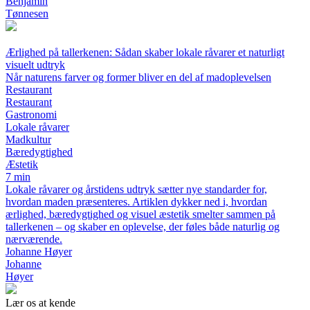
Benjamin
Tønnesen
Ærlighed på tallerkenen: Sådan skaber lokale råvarer et naturligt
visuelt udtryk
Når naturens farver og former bliver en del af madoplevelsen
Restaurant
Restaurant
Gastronomi
Lokale råvarer
Madkultur
Bæredygtighed
Æstetik
7 min
Lokale råvarer og årstidens udtryk sætter nye standarder for,
hvordan maden præsenteres. Artiklen dykker ned i, hvordan
ærlighed, bæredygtighed og visuel æstetik smelter sammen på
tallerkenen – og skaber en oplevelse, der føles både naturlig og
nærværende.
Johanne Høyer
Johanne
Høyer
Lær os at kende