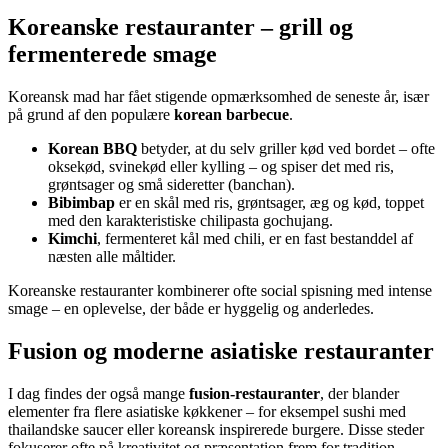
Koreanske restauranter – grill og
fermenterede smage
Koreansk mad har fået stigende opmærksomhed de seneste år, især
på grund af den populære
korean barbecue
.
Korean BBQ
betyder, at du selv griller kød ved bordet – ofte
oksekød, svinekød eller kylling – og spiser det med ris,
grøntsager og små sideretter (banchan).
Bibimbap
er en skål med ris, grøntsager, æg og kød, toppet
med den karakteristiske chilipasta gochujang.
Kimchi
, fermenteret kål med chili, er en fast bestanddel af
næsten alle måltider.
Koreanske restauranter kombinerer ofte social spisning med intense
smage – en oplevelse, der både er hyggelig og anderledes.
Fusion og moderne asiatiske restauranter
I dag findes der også mange
fusion-restauranter
, der blander
elementer fra flere asiatiske køkkener – for eksempel sushi med
thailandske saucer eller koreansk inspirerede burgere. Disse steder
fokuserer ofte på kreativitet og præsentation frem for tradition.