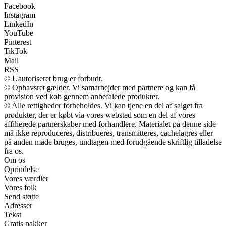
Facebook
Instagram
LinkedIn
YouTube
Pinterest
TikTok
Mail
RSS
© Uautoriseret brug er forbudt.
© Ophavsret gælder. Vi samarbejder med partnere og kan få
provision ved køb gennem anbefalede produkter.
© Alle rettigheder forbeholdes. Vi kan tjene en del af salget fra
produkter, der er købt via vores websted som en del af vores
affilierede partnerskaber med forhandlere. Materialet på denne side
må ikke reproduceres, distribueres, transmitteres, cachelagres eller
på anden måde bruges, undtagen med forudgående skriftlig tilladelse
fra os.
Om os
Oprindelse
Vores værdier
Vores folk
Send støtte
Adresser
Tekst
Gratis pakker