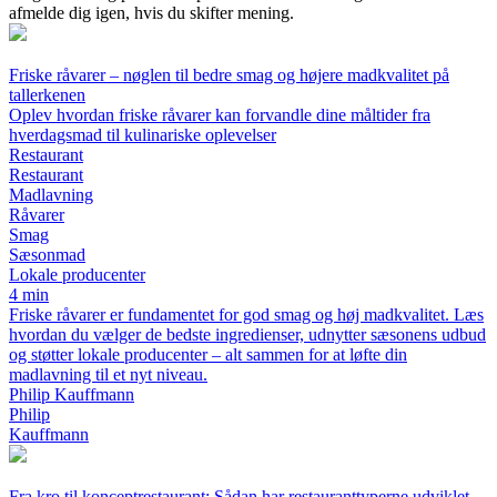
afmelde dig igen, hvis du skifter mening.
Friske råvarer – nøglen til bedre smag og højere madkvalitet på
tallerkenen
Oplev hvordan friske råvarer kan forvandle dine måltider fra
hverdagsmad til kulinariske oplevelser
Restaurant
Restaurant
Madlavning
Råvarer
Smag
Sæsonmad
Lokale producenter
4 min
Friske råvarer er fundamentet for god smag og høj madkvalitet. Læs
hvordan du vælger de bedste ingredienser, udnytter sæsonens udbud
og støtter lokale producenter – alt sammen for at løfte din
madlavning til et nyt niveau.
Philip Kauffmann
Philip
Kauffmann
Fra kro til konceptrestaurant: Sådan har restauranttyperne udviklet