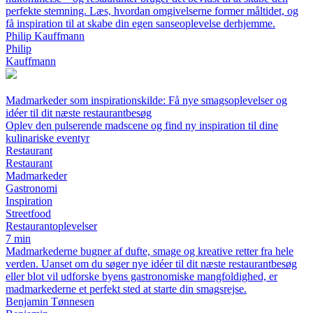
perfekte stemning. Læs, hvordan omgivelserne former måltidet, og
få inspiration til at skabe din egen sanseoplevelse derhjemme.
Philip Kauffmann
Philip
Kauffmann
Madmarkeder som inspirationskilde: Få nye smagsoplevelser og
idéer til dit næste restaurantbesøg
Oplev den pulserende madscene og find ny inspiration til dine
kulinariske eventyr
Restaurant
Restaurant
Madmarkeder
Gastronomi
Inspiration
Streetfood
Restaurantoplevelser
7 min
Madmarkederne bugner af dufte, smage og kreative retter fra hele
verden. Uanset om du søger nye idéer til dit næste restaurantbesøg
eller blot vil udforske byens gastronomiske mangfoldighed, er
madmarkederne et perfekt sted at starte din smagsrejse.
Benjamin Tønnesen