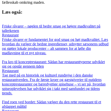
fællesskab omkring maden.
Læs også:
Friske råvarer – nøglen til bedre smag og højere madkvalitet på
tallerkenen
Restaurant
Friske råvarer er fundamentet for god smag og høj madkvalitet. Læs
hvordan du vælger de bedste ingredienser, udnytter sæsonens udbud
og støtter lokale producenter – alt sammen for at løfte din
madlavning til et nyt niveau.
Fra kro til konceptrestaurant: Sådan har restauranttyperne udviklet
sig og opstår gennem tiden
Restaurant
Tag med på en historisk og kulturel rundrejse i den danske
restaurantverden. Fra de første kroer og gæstgiverier til nutidens
konceptrestauranter og bæredygtige spisehuse – vi ser på, hvordan
spiseoplevelsen har udviklet sig i takt med samfundet og tidens
trends.
Find roen ved bordet: Sådan vælger du den rette restaurant til et
afslappet måltid
Restaurant