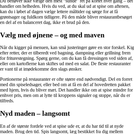
Du behøver ikke vælge den mest “sunde” ret på kortet hver gang – det
handler om helheden. Hvis du ved, at du skal ud at spise om aftenen,
kan du i løbet af dagen vælge lettere måltider og sørge for at få
grøntsager og fuldkorn tidligere. På den måde bliver restaurantbesøget
en del af en balanceret dag, ikke et brud på den.
Vælg med øjnene – og med maven
Når du kigger på menuen, kan små justeringer gøre en stor forskel. Kig
efter retter, der er tilberedt ved bagning, dampning eller grillning frem
for friturestegning. Spørg gerne, om du kan få dressingen ved siden af,
eller om kartoflerne kan skiftes ud med en salat. De fleste restauranter
er vant til at imødekomme den slags ønsker.
Portionerne på restauranter er ofte større end nødvendigt. Del en forret
med din spiseledsager, eller bed om at få en del af hovedretten pakket
med hjem, hvis du bliver mæt. Det handler ikke om at spise mindre for
enhver pris, men om at lytte til kroppens signaler og stoppe, når du er
tilfreds.
Nyd maden – langsomt
En af de største fordele ved at spise ude er, at du har tid til at nyde
maden. Brug den tid. Spis langsomt, læg bestikket fra dig mellem