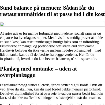
Sund balance på menuen: Sådan får du
restaurantmåltidet til at passe ind i din kost
At spise ude er for mange forbundet med nydelse, socialt samvær og
en pause fra hverdagens rutiner. Men hvis du samtidig prøver at holde
en sund kost, kan restaurantbesøget hurtigt føles som en udfordring.
Fristelserne er mange, og portionerne ofte større end derhjemme.
Heldigvis behøver du ikke vælge mellem nydelse og sundhed – med
lidt omtanke kan du få det bedste fra begge verdener. Her får du
inspiration til, hvordan du kan bevare balancen, når du spiser ude.
Planlæg med omtanke – uden at
overplanlægge
Et restaurantbesøg starter allerede, før du sætter dig til bords. Hvis du
ved, hvor du skal hen, kan du med fordel tjekke menuen på forhånd.
Det giver dig mulighed for at overveje, hvad der passer bedst ind i din
kost, så du ikke træffer beslutningen i sidste øjeblik, når du er sulten.