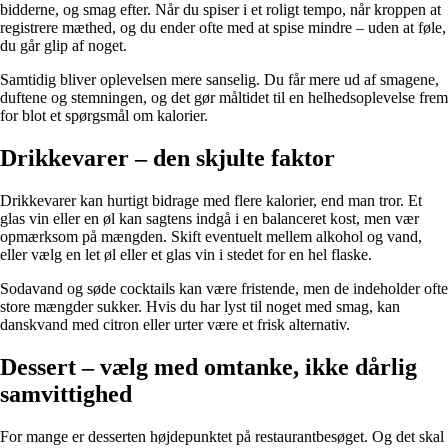
bidderne, og smag efter. Når du spiser i et roligt tempo, når kroppen at
registrere mæthed, og du ender ofte med at spise mindre – uden at føle,
du går glip af noget.
Samtidig bliver oplevelsen mere sanselig. Du får mere ud af smagene,
duftene og stemningen, og det gør måltidet til en helhedsoplevelse frem
for blot et spørgsmål om kalorier.
Drikkevarer – den skjulte faktor
Drikkevarer kan hurtigt bidrage med flere kalorier, end man tror. Et
glas vin eller en øl kan sagtens indgå i en balanceret kost, men vær
opmærksom på mængden. Skift eventuelt mellem alkohol og vand,
eller vælg en let øl eller et glas vin i stedet for en hel flaske.
Sodavand og søde cocktails kan være fristende, men de indeholder ofte
store mængder sukker. Hvis du har lyst til noget med smag, kan
danskvand med citron eller urter være et frisk alternativ.
Dessert – vælg med omtanke, ikke dårlig
samvittighed
For mange er desserten højdepunktet på restaurantbesøget. Og det skal