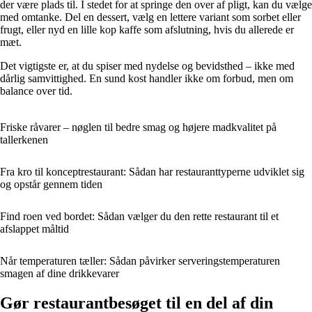
der være plads til. I stedet for at springe den over af pligt, kan du vælge
med omtanke. Del en dessert, vælg en lettere variant som sorbet eller
frugt, eller nyd en lille kop kaffe som afslutning, hvis du allerede er
mæt.
Det vigtigste er, at du spiser med nydelse og bevidsthed – ikke med
dårlig samvittighed. En sund kost handler ikke om forbud, men om
balance over tid.
Friske råvarer – nøglen til bedre smag og højere madkvalitet på
tallerkenen
Fra kro til konceptrestaurant: Sådan har restauranttyperne udviklet sig
og opstår gennem tiden
Find roen ved bordet: Sådan vælger du den rette restaurant til et
afslappet måltid
Når temperaturen tæller: Sådan påvirker serveringstemperaturen
smagen af dine drikkevarer
Gør restaurantbesøget til en del af din