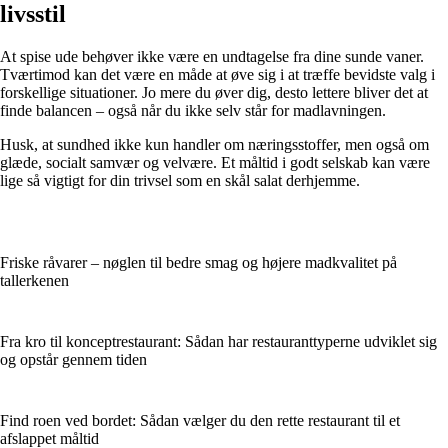
livsstil
At spise ude behøver ikke være en undtagelse fra dine sunde vaner.
Tværtimod kan det være en måde at øve sig i at træffe bevidste valg i
forskellige situationer. Jo mere du øver dig, desto lettere bliver det at
finde balancen – også når du ikke selv står for madlavningen.
Husk, at sundhed ikke kun handler om næringsstoffer, men også om
glæde, socialt samvær og velvære. Et måltid i godt selskab kan være
lige så vigtigt for din trivsel som en skål salat derhjemme.
Friske råvarer – nøglen til bedre smag og højere madkvalitet på
tallerkenen
Fra kro til konceptrestaurant: Sådan har restauranttyperne udviklet sig
og opstår gennem tiden
Find roen ved bordet: Sådan vælger du den rette restaurant til et
afslappet måltid