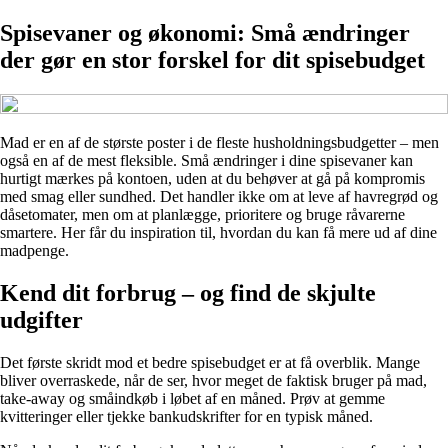
Spisevaner og økonomi: Små ændringer
der gør en stor forskel for dit spisebudget
Mad er en af de største poster i de fleste husholdningsbudgetter – men
også en af de mest fleksible. Små ændringer i dine spisevaner kan
hurtigt mærkes på kontoen, uden at du behøver at gå på kompromis
med smag eller sundhed. Det handler ikke om at leve af havregrød og
dåsetomater, men om at planlægge, prioritere og bruge råvarerne
smartere. Her får du inspiration til, hvordan du kan få mere ud af dine
madpenge.
Kend dit forbrug – og find de skjulte
udgifter
Det første skridt mod et bedre spisebudget er at få overblik. Mange
bliver overraskede, når de ser, hvor meget de faktisk bruger på mad,
take-away og småindkøb i løbet af en måned. Prøv at gemme
kvitteringer eller tjekke bankudskrifter for en typisk måned.