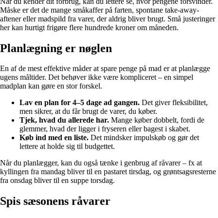
Når du kender dit forbrug, kan du lettere se, hvor pengene forsvinder.
Måske er det de mange småkaffer på farten, spontane take-away-
aftener eller madspild fra varer, der aldrig bliver brugt. Små justeringer
her kan hurtigt frigøre flere hundrede kroner om måneden.
Planlægning er nøglen
En af de mest effektive måder at spare penge på mad er at planlægge
ugens måltider. Det behøver ikke være kompliceret – en simpel
madplan kan gøre en stor forskel.
Lav en plan for 4–5 dage ad gangen.
Det giver fleksibilitet,
men sikrer, at du får brugt de varer, du køber.
Tjek, hvad du allerede har.
Mange køber dobbelt, fordi de
glemmer, hvad der ligger i fryseren eller bagest i skabet.
Køb ind med en liste.
Det mindsker impulskøb og gør det
lettere at holde sig til budgettet.
Når du planlægger, kan du også tænke i genbrug af råvarer – fx at
kyllingen fra mandag bliver til en pastaret tirsdag, og grøntsagsresterne
fra onsdag bliver til en suppe torsdag.
Spis sæsonens råvarer