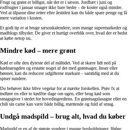
Frugt og grønt er billigst, når det er i sæson. Jordbær i juni og
rodfrugter i januar smager ikke bare bedre – de koster også mindre.
Ved at tilpasse dine retter efter årstiden kan du både spare penge og få
mere variation i kosten.
Et godt tip er at bruge sæsonkalendere, som mange supermarkeder og
madblogs tilbyder. De giver et hurtigt overblik over, hvad der er bedst
at købe netop nu.
Mindre kød – mere grønt
Kød er ofte den dyreste del af måltidet. Ved at skære lidt ned på
kødmængden og erstatte noget af det med grøntsager, linser eller
bønner, kan du reducere udgifterne markant – samtidig med at du
spiser sundere.
Du behøver ikke blive vegetar for at mærke forskellen. Prøv fx at
indføre en eller to kødfrie dage om ugen, eller brug kød som
smagsgiver i stedet for hovedingrediens. En grøntsagslasagne eller en
chili sin carne kan være både billig, mættende og fuld af smag.
Undgå madspild – brug alt, hvad du køber
Madspild er en af de største syndere i mange husholdninger. Ifølge