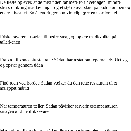
De fleste oplever, at de med tiden får mere ro i hverdagen, mindre
stress omkring madlavning – og et større overskud på både kontoen og
energiniveauet. Små ændringer kan virkelig gøre en stor forskel.
Friske råvarer – nøglen til bedre smag og højere madkvalitet på
tallerkenen
Fra kro til konceptrestaurant: Sådan har restauranttyperne udviklet sig
og opstår gennem tiden
Find roen ved bordet: Sådan vælger du den rette restaurant til et
afslappet måltid
Når temperaturen tæller: Sådan påvirker serveringstemperaturen
smagen af dine drikkevarer
Madkultur i forandring – sådan tilpasser gastronomien sig tidens