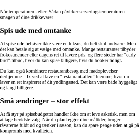
Når temperaturen tæller: Sådan påvirker serveringstemperaturen
smagen af dine drikkevarer
Spis ude med omtanke
At spise ude behøver ikke være en luksus, du helt skal undvære. Men
det kan betale sig at vælge med omtanke. Mange restauranter tilbyder
frokostmenuer eller dagens ret til lavere pris, og flere steder har “early
bird”-tilbud, hvor du kan spise billigere, hvis du booker tidligt.
Du kan også kombinere restaurantbesøg med madoplevelser
derhjemme – fx ved at lave en “restaurant-aften” hjemme, hvor du
laver en ret inspireret af dit yndlingssted. Det kan være både hyggeligt
og langt billigere.
Små ændringer – stor effekt
At få styr på spisebudgettet handler ikke om at leve asketisk, men om
at tage bevidste valg. Når du planlægger dine måltider, bruger
råvarerne fuldt ud og tænker i sæson, kan du spare penge uden at gå på
kompromis med kvaliteten.