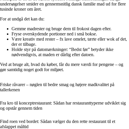
undersøgelser smider en gennemsnitlig dansk familie mad ud for flere
tusinde kroner om året.
For at undgå det kan du:
Gemme madrester og bruge dem til frokost dagen efter.
Fryse overskydende portioner ned i små bokse.
Være kreativ med rester – fx lave omelet, tærte eller wok af det,
der er tilbage.
Holde styr på datomærkninger: “Bedst før” betyder ikke
nødvendigvis, at maden er dårlig efter datoen.
Ved at bruge alt, hvad du køber, får du mere værdi for pengene – og
gør samtidig noget godt for miljøet.
Friske råvarer – nøglen til bedre smag og højere madkvalitet på
tallerkenen
Fra kro til konceptrestaurant: Sådan har restauranttyperne udviklet sig
og opstår gennem tiden
Find roen ved bordet: Sådan vælger du den rette restaurant til et
afslappet måltid